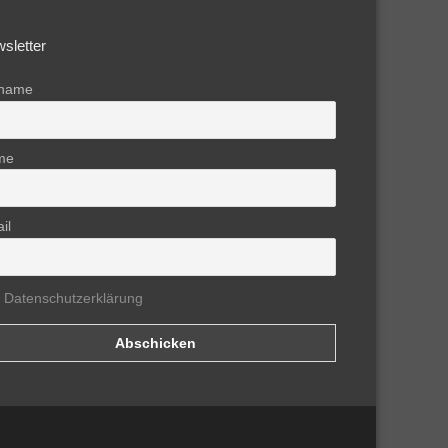
sletter
rname
me
il
Datenschutzerklärung