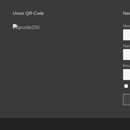
Unser QR-Code
New
Vo
Na
Ema