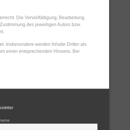
rrecht. Die Vervielfältigung, Bearbeitung,
n Zustimmung des jeweiligen Autors bzw.
t.
et. Insbesondere werden Inhalte Dritter als
r um einen entsprechenden Hinweis. Bei
sletter
rname