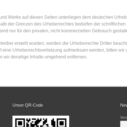
e und Werke auf diesen Seiten unterliegen dem deutschen Urhebe
halb der Grenzen des Urheberrechtes bedürfen der schriftliche
ind nur für den privaten, nicht kommerziellen Gebrauch gestatte
treiber erstellt wurden, werden die Urheberrechte Dritter beacht
uf eine Urheberrechtsverletzung aufmerksam werden, bitten wi
wir derartige Inhalte umgehend entfernen.
Unser QR-Code
New
Vo