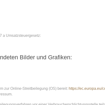
7 a Umsatzsteuergesetz:
ndeten Bilder und Grafiken:
m zur Online-Streitbeilegung (OS) bereit:
https://ec.europa.eu/
ressum.
itbeilegungsverfahren vor einer Verbraucherschlichtungsstelle te