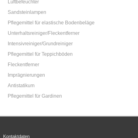
Luftbefeuchter
Sandsteinlampen
Pflegemittel für elastische Bodenbeläge
Unterhaltsreiniger/Fleckentferner
Intensivreiniger/Grundreiniger
Pflegemittel für Teppichböden
Fleckentferner
Imprägnierungen
Antistatikum
Pflegemittel für Gardinen
Kontaktdaten